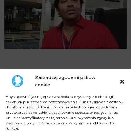
Zarządzaj zgodami plików
cookie
Aby zapewnić jak najlepsze wrażenia, korzystamy z technologii,
takich jak pliki cookie, do przechowywania i/lub uzyskiwania dostępu
do informacji o urządzeniu. Zgoda na te technologie pozwoli nam
przetwarzać dane, takie jak zachowanie podczas przeglądania lub
unikalne identyfikatory na tej stronie. Brak wyrażenia zgody lub
wycofanie zgody może niekorzystnie wpłynąć na niektóre cechy i
funkcje.